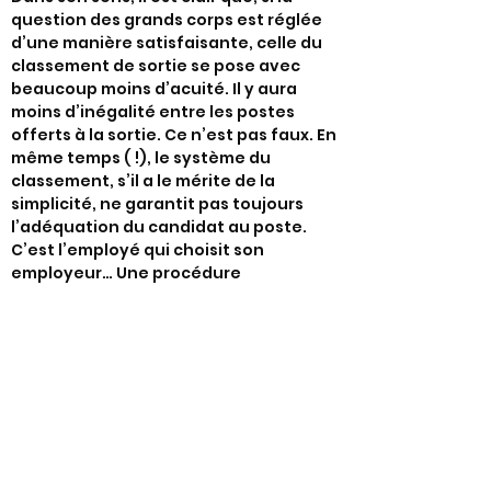
question des grands corps est réglée
d’une manière satisfaisante, celle du
classement de sortie se pose avec
beaucoup moins d’acuité. Il y aura
moins d’inégalité entre les postes
offerts à la sortie. Ce n’est pas faux. En
même temps ( !), le système du
classement, s’il a le mérite de la
simplicité, ne garantit pas toujours
l’adéquation du candidat au poste.
C’est l’employé qui choisit son
employeur… Une procédure
d’affectation, en fin de scolarité, où se
confronteraient les demandeurs et les
offreurs, avec si nécessaire l’arbitrage
d’une commission indépendante (qui a
d’ailleurs existé à l’ENA), aurait aussi
beaucoup d’avantages.
La ministre retient votre idée du tronc
commun entre les différentes écoles