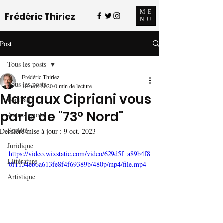
ME
Frédéric Thiriez
NU
Post
Tous les posts
Frédéric Thiriez
Tous les posts
10 nov. 2020
0 min de lecture
Margaux Cipriani vous
Football
parle de "73° Nord"
Autres sports
Société
Dernière mise à jour :
9 oct. 2023
Juridique
https://video.wixstatic.com/video/629d5f_a89b4f8
Littérature
0f1134eb6a613fe8f4f69389b/480p/mp4/file.mp4
Artistique