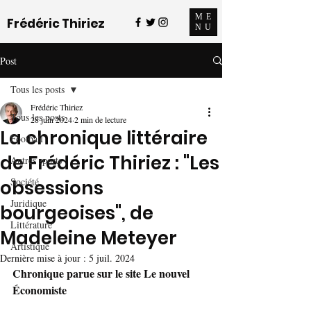
ME
Frédéric Thiriez
NU
Post
Tous les posts
Frédéric Thiriez
Tous les posts
28 juin 2024
2 min de lecture
La chronique littéraire
Football
de Frédéric Thiriez : "Les
Autres sports
Société
obsessions
Juridique
bourgeoises", de
Littérature
Madeleine Meteyer
Artistique
Dernière mise à jour :
5 juil. 2024
Chronique parue sur le site Le nouvel 
Économiste