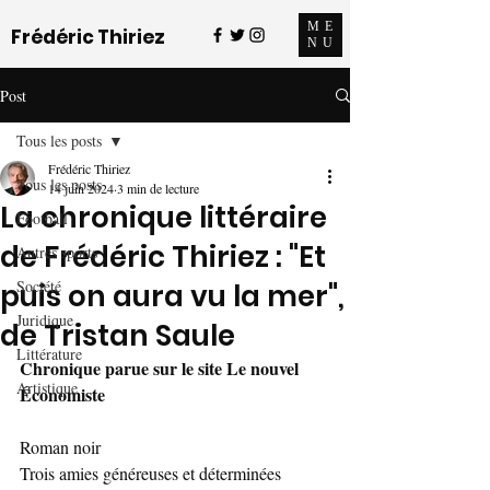
ME
Frédéric Thiriez
NU
Post
Tous les posts
Frédéric Thiriez
Tous les posts
14 juin 2024
3 min de lecture
La chronique littéraire
Football
de Frédéric Thiriez : "Et
Autres sports
Société
puis on aura vu la mer",
Juridique
de Tristan Saule
Littérature
Chronique parue sur le site Le nouvel 
Artistique
Économiste
Roman noir
Trois amies généreuses et déterminées 