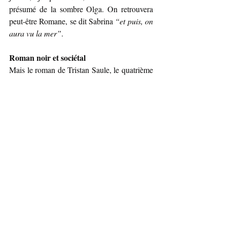
présumé de la sombre Olga. On retrouvera 
peut-être Romane, se dit Sabrina 
“et puis, on 
aura vu la mer”
.
Roman noir et sociétal
Mais le roman de Tristan Saule, le quatrième 
d’une série intitulée ‘Les chroniques de la 
place carrée’, ne se limite pas à la course-
poursuite de trois femmes généreuses prêtes 
à affronter des professionnels du crime. C’est 
aussi le tableau d’un quartier populaire et de 
sa petite communauté, avec ses conflits, ses 
trafics, mais aussi ses efforts pour s’en sortir 
et ses initiatives solidaires. C’est encore la 
description attachante du travail des Atsem, 
ces agents territoriaux spécialisés des écoles 
maternelles, un métier mal connu mais 
indispensable. Ainsi, le roman noir, 