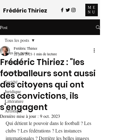
ME
Frédéric Thiriez
NU
Post
Tous les posts
Frédéric Thiriez
Tous les posts
22 juin 2021
1 min de lecture
Frédéric Thiriez : "les
Football
footballeurs sont aussi
Autres sports
Société
des citoyens qui ont
Juridique
des convictions, ils
Littérature
s'engagent
Artistique
Dernière mise à jour :
9 oct. 2023
Qui détient le pouvoir dans le football ? Les 
clubs ? Les fédérations ? Les instances 
internationales ? Derrière les belles images 