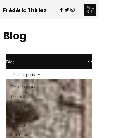
ME
Frédéric Thiriez
NU
Blog
Blog
Tous les posts
Tous les posts
Football
Autres sports
Société
Juridique
Littérature