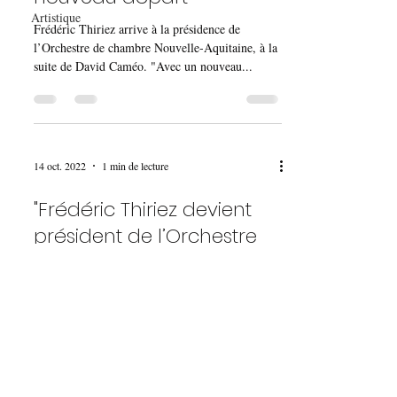
Artistique
Frédéric Thiriez arrive à la présidence de
l’Orchestre de chambre Nouvelle-Aquitaine, à la
suite de David Caméo. "Avec un nouveau...
14 oct. 2022
1 min de lecture
"Frédéric Thiriez devient
président de l’Orchestre
de chambre Nouvelle-
Aquitaine"
"Président emblématique de la Ligue de football
professionnel durant quinze ans, Frédéric Thiriez
est le nouveau président de...