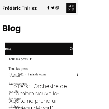
ME
Frédéric Thiriez
NU
Blog
Blog
Tous les posts
Tous les posts
14 oct. 2022
1 min de lecture
Football
Autres sports
"Poitiers : l'Orchestre de
Société
chambre Nouvelle-
Juridique
Aquitaine prend un
Littérature
nouveau départ"