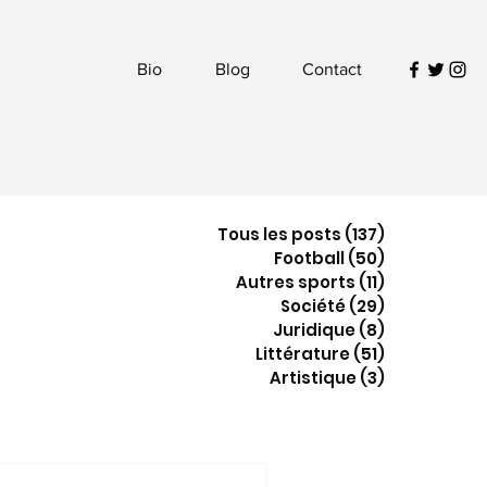
Bio
Blog
Contact
Tous les posts
(137)
137 posts
Football
(50)
50 posts
Autres sports
(11)
11 posts
Société
(29)
29 posts
Juridique
(8)
8 posts
Littérature
(51)
51 posts
Artistique
(3)
3 posts