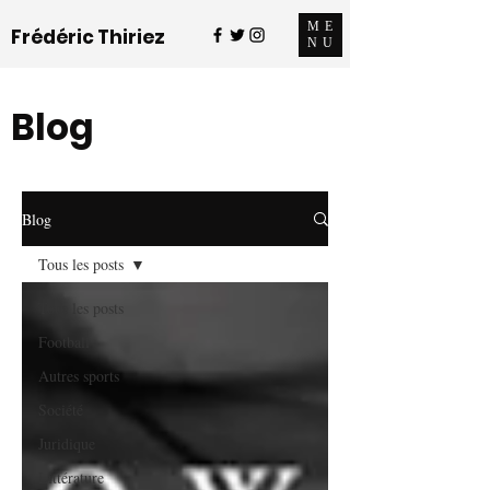
ME
Frédéric Thiriez
NU
Blog
Blog
Tous les posts
Tous les posts
Football
Autres sports
Société
Juridique
Littérature