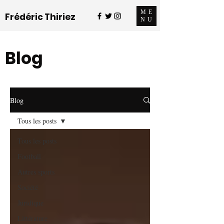
ME
Frédéric Thiriez
NU
Blog
Blog
Tous les posts
Tous les posts
Football
Autres sports
Société
Juridique
Littérature