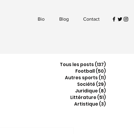
Bio
Blog
Contact
Tous les posts
(137)
137 posts
Football
(50)
50 posts
Autres sports
(11)
11 posts
Société
(29)
29 posts
Juridique
(8)
8 posts
Littérature
(51)
51 posts
Artistique
(3)
3 posts