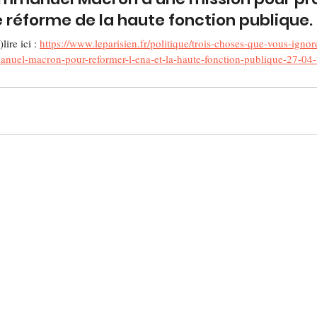
e réforme de la haute fonction publique.
lire ici : 
https://www.leparisien.fr/politique/trois-choses-que-vous-ignor
manuel-macron-pour-reformer-l-ena-et-la-haute-fonction-publique-27-0