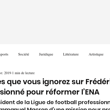
sports
Société
Juridique
Littérature
Artistique
vr. 2019
1 min de lecture
es que vous ignorez sur Frédér
ssionné pour réformer l’ENA
ident de la Ligue de football professionn
Emmanuel Macron d’une mission pour pr