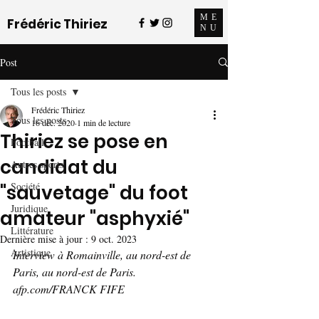
ME
Frédéric Thiriez
NU
Post
Tous les posts
Frédéric Thiriez
Tous les posts
16 déc. 2020
1 min de lecture
Thiriez se pose en
Football
candidat du
Autres sports
Société
"sauvetage" du foot
Juridique
amateur "asphyxié"
Littérature
Dernière mise à jour :
9 oct. 2023
Artistique
Interview à Romainville, au nord-est de 
Paris, au nord-est de Paris. 
afp.com/FRANCK FIFE