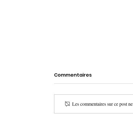
"Poitiers : l'Orchestre de
Commentaires
chambre Nouvelle-
Aquitaine prend un
Frédéric Thiriez arrive à la présidence
nouveau départ"
de l’Orchestre de chambre Nouvelle-
Les commentaires sur ce post ne 
Aquitaine, à la suite de David Caméo.
"Avec un nouveau...