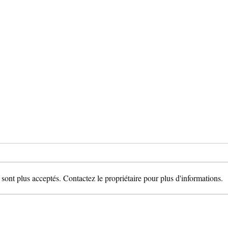
"Frédéric Thiriez devient
président de l’Orchestre
de chambre Nouvelle-
"Président emblématique de la Ligue
Aquitaine"
de football professionnel durant
sont plus acceptés. Contactez le propriétaire pour plus d'informations.
quinze ans, Frédéric Thiriez est le
nouveau président de...