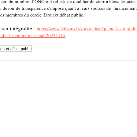
certain nombre d’ONG ont refusé  de qualifier de «terroristes» les actes
n devoir de transparence s’impose quant à leurs sources de  financement 
es membres du cercle  Droit et débat public."
 son intégralité : 
https://www.lefigaro.fr/vox/societe/quand-les-ong-dev
s-du-7-octobre-en-israel-20231115
oit et débat public