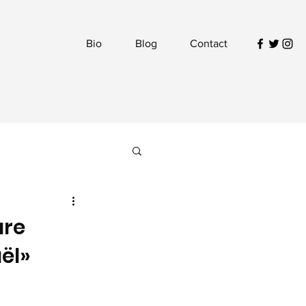
Bio
Blog
Contact
ure
ël»