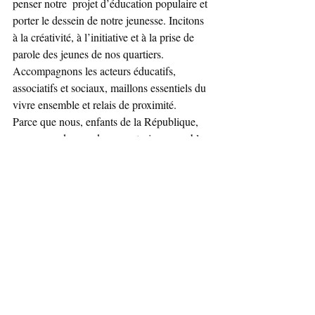
penser notre  projet d’éducation populaire et 
porter le dessein de notre jeunesse. Incitons 
à la créativité, à l’initiative et à la prise de 
parole des jeunes de nos quartiers. 
Accompagnons les acteurs éducatifs,  
associatifs et sociaux, maillons essentiels du 
vivre ensemble et relais de proximité.
Parce que nous, enfants de la République, 
nous nous devons de reconstruire ensemble 
notre  pacte républicain pour les générations 
à venir, unissons-nous pour retrouver notre 
sentiment  collectif d’appartenance à la 
Nation.
Rejoins - Pour 
Visitez la page Facebook 
Un Monde Meilleur
Société