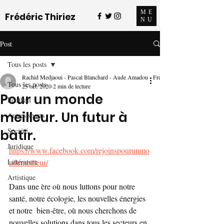
ME
Frédéric Thiriez
NU
Post
Tous les posts
Rachid Medjaoui - Pascal Blanchard - Aude Amadou - Frédéric Thiriez - Passi - Da
Tous les posts
25 oct. 2020
2 min de lecture
Pour un monde
Football
meilleur. Un futur à
Autres sports
Société
bâtir.
Juridique
https://www.facebook.com/rejoinspourunmo
Littérature
ndemeilleur/
Artistique
Dans une ère où nous luttons pour notre 
santé, notre écologie, les nouvelles énergies 
et notre  bien-être, où nous cherchons de 
nouvelles solutions dans tous les secteurs en 