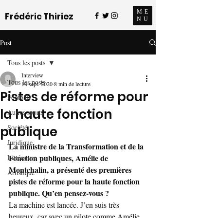
ME
Frédéric Thiriez
NU
Post
Tous les posts
Interview
Tous les posts
10 sept. 2020
8 min de lecture
Pistes de réforme pour
Football
la haute fonction
Autres sports
Société
publique
Juridique
La ministre de la Transformation et de la 
Fonction publiques, Amélie de 
Littérature
Montchalin, a présenté des premières 
Artistique
pistes de réforme pour la haute fonction 
publique. Qu’en pensez-vous ?
La machine est lancée. J’en suis très 
heureux, car avec un pilote comme Amélie 