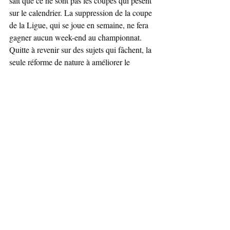
sait que ce ne sont pas les coupes qui pèsent 
sur le calendrier. La suppression de la coupe 
de la Ligue, qui se joue en semaine, ne fera 
gagner aucun week-end au championnat. 
Quitte à revenir sur des sujets qui fâchent, la 
seule réforme de nature à améliorer le 
calendrier eut été la réduction de l’élite à 
18… Mais les clubs n’en veulent pas. Je le 
sais, j’ai essayé… Restituer un ticket 
européen au cinquième du championnat ? 
Les futurs cinquièmes s’en réjouiront, mais 
je ne crois pas que l’on puisse dire que les 
clubs qui ont remporté la Coupe de la Ligue 
depuis 25 ans aient volé leur place en Ligue 
Europa. Le 31 juillet au stade de France, ce 
sera, malheureusement, la « dernière séance 
». La finale proposera encore une fois une 
affiche somptueuse avec Paris et Lyon.