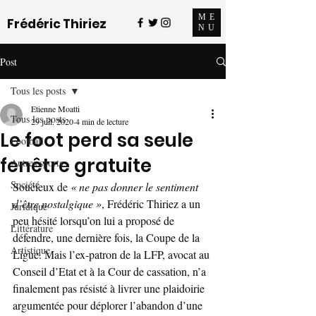
ME
Frédéric Thiriez
NU
Post
Tous les posts
Etienne Moatti
Tous les posts
29 juil. 2020
4 min de lecture
Le foot perd sa seule
Football
fenêtre gratuite
Autres sports
Société
Soucieux de 
« ne pas donner le sentiment 
d’être nostalgique »
, Frédéric Thiriez a un 
Juridique
peu hésité lorsqu’on lui a proposé de 
Littérature
défendre, une dernière fois, la Coupe de la 
Artistique
Ligue. Mais l’ex-patron de la LFP, avocat au 
Conseil d’Etat et à la Cour de cassation, n’a 
finalement pas résisté à livrer une plaidoirie 
argumentée pour déplorer l’abandon d’une 