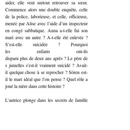
aider, elle veut surtout retrouver sa sœur. 
Commence alors une double enquête, celle 
de la police, laborieuse, et celle, officieuse, 
menée par Alise avec l’aide d’un inspecteur 
en congé sabbatique. Anna a-t-elle fui son 
mari avec un autre ? A-t-elle été enlevée ? 
S’est-elle suicidée ? Pourquoi 
les enfants ont-ils 
disparu plus de deux ans après ? Le père de
s jumelles s’est-il vraiment suicidé ? Avait-
il quelque chose à se reprocher ? Sören est-
il le mari idéal que l’on pense ? Quel rôle a 
joué la mère dans cette histoire ?
L’autrice plonge dans les secrets de famille 
les plus noirs et entretient le suspense 
jusqu’au bout, de surprises en 
rebondissements, jouant avec les nerfs du 
lecteur jusqu’à un dénouement hallucinant. 