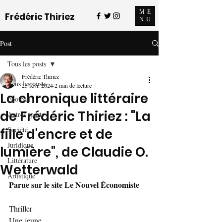
ME
Frédéric Thiriez
NU
Post
Tous les posts
Frédéric Thiriez
Tous les posts
23 févr. 2024
2 min de lecture
La chronique littéraire
Football
de Frédéric Thiriez : "La
Autres sports
Société
fille d'encre et de
Juridique
lumière", de Claudie O.
Littérature
Wetterwald
Artistique
Parue sur le site Le Nouvel Économiste
Thriller
Une jeune 