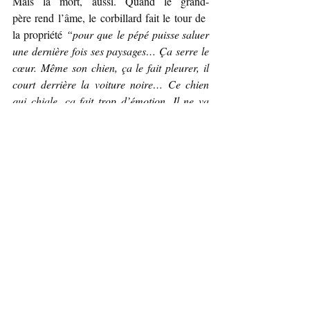
Mais la mort, aussi. Quand le grand-
père rend l’âme, le corbillard fait le tour de 
la propriété 
“pour que le pépé puisse saluer 
une dernière fois ses paysages… Ça serre le 
cœur. Même son chien, ça le fait pleurer, il 
court derrière la voiture noire… Ce chien 
qui chiale, ça fait trop d’émotion. Il ne va 
quand même pas le suivre comme ça 
jusqu’à l’église. On aurait dû l’attacher”
.
L’oncle et la tante restent seuls, avec la 
mémé. Il est temps qu’ils prennent leur 
retraite. 
“Il y a des années déjà que leur dos, 
leurs épaules, leurs hanches les supplient 
d’arrêter. Mais vous croyez que c’est facile 
de voir partir les bêtes, d’avoir personne à 
qui confier sa ferme ?”
. Pour autant, ils n’en 
veulent pas à leurs 
enfants, ils les comprennent. 
“N’empêche q