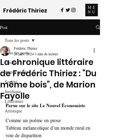
ME
Frédéric Thiriez
NU
Post
Tous les posts
Frédéric Thiriez
Tous les posts
26 janv. 2024
3 min de lecture
La chronique littéraire
Football
de Frédéric Thiriez : "Du
Autres sports
Société
même bois", de Marion
Juridique
Fayolle
Littérature
Parue sur le site Le Nouvel Économiste
Artistique
Comme un poème en prose
Tableau mélancolique d’un monde rural en 
voie de disparition