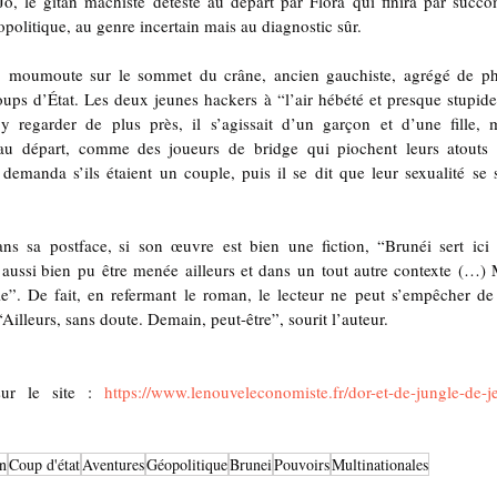
o, le gitan machiste détesté au départ par Flora qui finira par succ
opolitique, au genre incertain mais au diagnostic sûr.
 moumoute sur le sommet du crâne, ancien gauchiste, agrégé de phi
ups d’État. Les deux jeunes hackers à “l’air hébété et presque stupide, 
regarder de plus près, il s’agissait d’un garçon et d’une fille, mai
s au départ, comme des joueurs de bridge qui piochent leurs atouts d
emanda s’ils étaient un couple, puis il se dit que leur sexualité se s
s sa postface, si son œuvre est bien une fiction, “Brunéi sert ici 
aussi bien pu être menée ailleurs et dans un tout autre contexte (…) M
le”. De fait, en refermant le roman, le lecteur ne peut s’empêcher de 
“Ailleurs, sans doute. Demain, peut-être”, sourit l’auteur.
sur le site : 
https://www.lenouveleconomiste.fr/dor-et-de-jungle-de-je
in
Coup d'état
Aventures
Géopolitique
Brunei
Pouvoirs
Multinationales