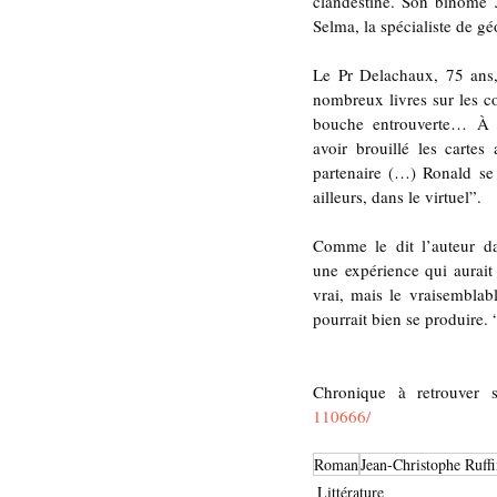
clandestine. Son binôme J
Selma, la spécialiste de gé
Le Pr Delachaux, 75 ans,
nombreux livres sur les co
bouche entrouverte… À y 
avoir brouillé les carte
partenaire (…) Ronald se d
ailleurs, dans le virtuel”.
Comme le dit l’auteur dan
une expérience qui aurait 
vrai, mais le vraisemblab
pourrait bien se produire. 
Chronique à retrouver 
110666/
Roman
Jean-Christophe Ruff
Littérature