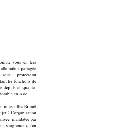
omate vous en fera 
 elle-même partagée 
us protectorat 
nt les fonctions de 
ne depuis cinquante-
onorable en Asie.
n nous offre Brunéi 
et ? L’organisation 
lisée, mandatée par 
ns saugrenue qu’en 