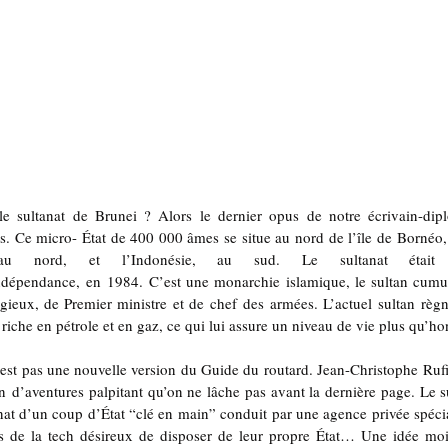
e sultanat de Brunei ? Alors le dernier opus de notre écrivain-dipl
s. Ce micro- État de 400 000 âmes se situe au nord de l’île de Bornéo,
au nord, et l’Indonésie, au sud. Le sultanat était so
ndépendance, en 1984. C’est une monarchie islamique, le sultan cumula
ligieux, de Premier ministre et de chef des armées. L’actuel sultan règ
riche en pétrole et en gaz, ce qui lui assure un niveau de vie plus qu’h
’est pas une nouvelle version du Guide du routard. Jean-Christophe Rufi
’aventures palpitant qu’on ne lâche pas avant la dernière page. Le suj
nat d’un coup d’État “clé en main” conduit par une agence privée spécia
es de la tech désireux de disposer de leur propre État… Une idée moi