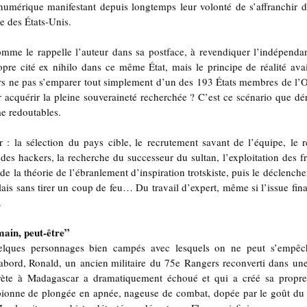
numérique manifestant depuis longtemps leur volonté de s’affranchir du
lle des États-Unis.
mme le rappelle l’auteur dans sa postface, à revendiquer l’indépendanc
pre cité ex nihilo dans ce même État, mais le principe de réalité avait
lors ne pas s’emparer tout simplement d’un des 193 États membres de l
our acquérir la pleine souveraineté recherchée ? C’est ce scénario que dé
me redoutables.
 : la sélection du pays cible, le recrutement savant de l’équipe, le r
 des hackers, la recherche du successeur du sultan, l’exploitation des frag
de la théorie de l’ébranlement d’inspiration trotskiste, puis le déclench
ais sans tirer un coup de feu… Du travail d’expert, même si l’issue final
.
main, peut-être”
elques personnages bien campés avec lesquels on ne peut s’empêch
abord, Ronald, un ancien militaire du 75e Rangers reconverti dans une
rète à Madagascar a dramatiquement échoué et qui a créé sa propre s
ionne de plongée en apnée, nageuse de combat, dopée par le goût du ri