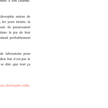
omber à son charme. 
losophie auteur de 
les yeux éteints, la 
s ils paraissaient 
ans le jeu de leur 
ituait probablement 
de laboratoire pour 
on but n’est pas le 
se dire que tout ça 
an-christophe-rufin-