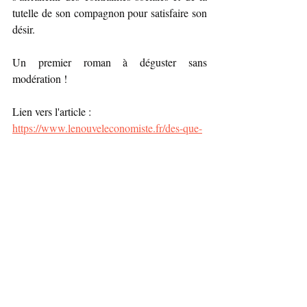
tutelle de son compagnon pour satisfaire son 
désir.
Un premier roman à déguster sans 
modération !
Lien vers l'article : 
https://www.lenouveleconomiste.fr/des-que-
sa-bouche-fut-pleine-de-juliette-oury-
105614/
Roman
Littérature
1er roman
Tabou
Juliette Oury
Littérature