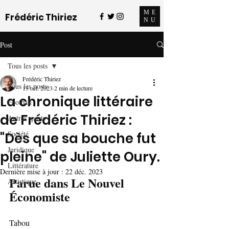
ME
Frédéric Thiriez
NU
Post
Tous les posts
Frédéric Thiriez
Tous les posts
13 oct. 2023
2 min de lecture
La chronique littéraire
Football
de Frédéric Thiriez :
Autres sports
Société
"Dès que sa bouche fut
Juridique
pleine" de Juliette Oury.
Littérature
Dernière mise à jour :
22 déc. 2023
Parue dans Le Nouvel 
Artistique
Économiste 
Tabou