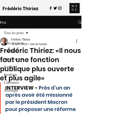
ME
Frédéric Thiriez
NU
Post
Tous les posts
Frédéric Thiriez
Tous les posts
18 févr. 2020
1 min de lecture
Frédéric Thiriez: «Il nous
Football
faut une fonction
Autres sports
Société
publique plus ouverte
Juridique
et plus agile»
Littérature
INTERVIEW -
 Près d’un an 
Artistique
après avoir été missionné 
par le président Macron 
pour proposer une réforme 