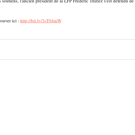
es soutiens, l'ancien président de la LFP Frédéric Thiriez s'est défendu de 
rouver ici : 
http://bit.ly/3sT04mW