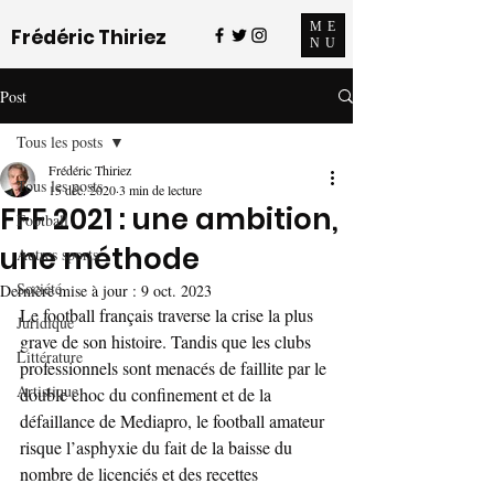
ME
Frédéric Thiriez
NU
Post
Tous les posts
Frédéric Thiriez
Tous les posts
15 déc. 2020
3 min de lecture
FFF 2021 : une ambition,
Football
une méthode
Autres sports
Société
Dernière mise à jour :
9 oct. 2023
Le football français traverse la crise la plus 
Juridique
grave de son histoire. Tandis que les clubs 
Littérature
professionnels sont menacés de faillite par le 
Artistique
double choc du confinement et de la 
défaillance de Mediapro, le football amateur 
risque l’asphyxie du fait de la baisse du 
nombre de licenciés et des recettes 