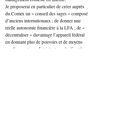
Je proposerai en particulier de créer auprès 
du Comex un « conseil des sages » composé 
d’anciens internationaux ; de donner une 
réelle autonomie financière à la LFA ; de « 
décentraliser » davantage l’appareil fédéral 
en donnant plus de pouvoirs et de moyens 
aux ligues et aux districts et en clarifiant la 
carte administrative du football ; de « 
professionnaliser » le système associatif 
fédéral en assouplissant les règles 
concernant la rémunération des dirigeants, y 
compris pour les districts et de lancer au 
siège parisien une démarche participative de 
« projet d’entreprise » afin d’apaiser les 
tensions actuelles.
Enfin, les relations avec la LFP doivent 
demeurer en tous temps placées sous le 