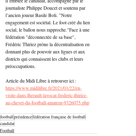
d’emblée le candidat, accompagné par le 
journaliste Philippe Doucet et soutenu par 
l’ancien joueur Basile Boli. "Notre 
engagement est sociétal. Le foot créé du lien 
social, le ballon nous rapproche."Face à une 
fédération "déconnectée de sa base", 
Frédéric Thiriez prône la décentralisation en 
donnant plus de pouvoir aux ligues et aux 
districts qui connaissent les clubs et leurs 
préoccupations.
Article du Midi Libre à retrouver ici : 
https://www.midilibre.fr/2021/01/22/en-
visite-dans-lherault-lavocat-frederic-thiriez-
au-chevet-du-football-amateur-9326075.php
football
présidence
fédération française de football
candidat
Football