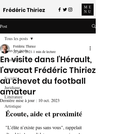
ME
Frédéric Thiriez
NU
Post
Tous les posts
Frédéric Thiriez
Tous les posts
22 janv. 2021
1 min de lecture
En visite dans l'Hérault,
Football
l'avocat Frédéric Thiriez
Autres sports
Société
au chevet du football
Juridique
amateur
Littérature
Dernière mise à jour :
10 oct. 2023
Artistique
Écoute, aide et proximité
"L’élite n’existe pas sans vous", rappelait 