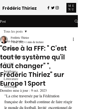
ME
Frédéric Thiriez
NU
Post
Tous les posts
Frédéric Thiriez
Tous les posts
7 févr. 2023
1 min de lecture
"Crise à la FFF: " C'est
Football
tout le système qu'il
Autres sports
Société
faut changer" ",
Juridique
Frédéric Thiriez" sur
Littérature
Europe 1 Sport
Artistique
Dernière mise à jour :
9 oct. 2023
"La crise traversée par la Fédération 
française de  football continue de faire réagir 
le monde du football. Invité  exceptionnel de 