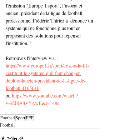
l'émission "Europe 1 sport", l’avocat et 
ancien  président de la ligue de football 
professionnel Frédéric Thiriez a  dénoncé un 
système qui ne fonctionne plus tout en 
proposant des  solutions pour repenser 
l'institution. "
Retrouvez l'interview via  : 
https://www.europe1.fr/sport/crise-a-la-fff-
cest-tout-le-systeme-quil-faut-changer-
deplore-lancien-president-de-la-ligue-de-
football-4165616
ou 
https://www.youtube.com/watch?
v=ifdR9BvYAwE&t=148s
Football
Sport
FFF
Football