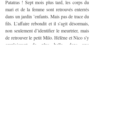
Patatras ! Sept mois plus tard, les corps du 
mari et de la femme sont retrouvés enterrés 
dans un jardin ’enfants. Mais pas de trace du 
fils. L’affaire rebondit et il s’agit désormais, 
non seulement d’identifier le meurtrier, mais 
de retrouver le petit Milo. Hélène et Nico s’y 
emploieront de plus belle, dans une 
atmosphère de mensonges, de haine et de 
vengeance.
Panorama, ou quand la transparence devient 
un cauchemar… Hélène le dit elle-même : 
“Et si nous étions parfaitement transparents, 
tellement transparents qu’on en mourrait ?”
.
A retrouver via: 
https://www.lenouveleconomiste.fr/panoram
a-de-lilia-hassaine-105107/