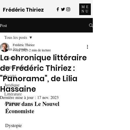
ME
Frédéric Thiriez
NU
Post
Tous les posts
Frédéric Thiriez
Tous les posts
4 oct. 2023
2 min de lecture
La chronique littéraire
Football
de Frédéric Thiriez :
Autres sports
Société
"Panorama", de Lilia
Juridique
Hassaine
Littérature
Dernière mise à jour :
17 nov. 2023
Parue dans Le Nouvel 
Artistique
Économiste
Dystopie